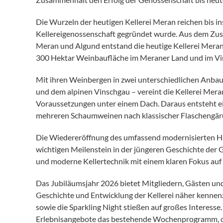
Die Wurzeln der heutigen Kellerei Meran reichen bis ins
Kellereigenossenschaft gegründet wurde. Aus dem Zus
Meran und Algund entstand die heutige Kellerei Meran.
300 Hektar Weinbaufläche im Meraner Land und im Vi
Mit ihren Weinbergen in zwei unterschiedlichen Anb
und dem alpinen Vinschgau – vereint die Kellerei Mera
Voraussetzungen unter einem Dach. Daraus entsteht e
mehreren Schaumweinen nach klassischer Flaschengär
Die Wiedereröffnung des umfassend modernisierten Hau
wichtigen Meilenstein in der jüngeren Geschichte der G
und moderne Kellertechnik mit einem klaren Fokus auf
Das Jubiläumsjahr 2026 bietet Mitgliedern, Gästen und
Geschichte und Entwicklung der Kellerei näher kennenz
sowie die Sparkling Night stießen auf großes Interess
Erlebnisangebote das bestehende Wochenprogramm, d