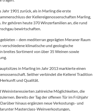
 Jahr 1901 zurück, als in Marling die erste
ammenschluss der Kellereigenossenschaften Marling,
 Ihr gehören heute 370 Winzerfamilien an, die rund
nschgau bewirtschaften.
augebieten – dem mediterran geprägten Meraner Raum
n verschiedene klimatische und geologische
in breites Sortiment von über 35 Weinen sowie
ung.
ptsitzes in Marling im Jahr 2013 markierte einen
enossenschaft. Seither verbindet die Kellerei Tradition
 Herkunft und Qualität.
 Weininteressierten zahlreiche Möglichkeiten, die
ulernen. Bereits der Tag der offenen Tür im Frühjahr
e. Darüber hinaus ergänzen neue Verkostungs- und
arunter Masterclass-Weinverkostungen,