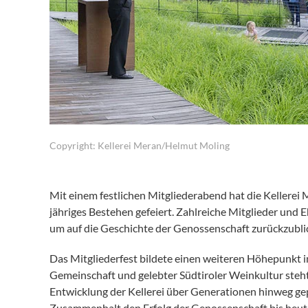
Copyright: Kellerei Meran/Helmut Moling
Mit einem festlichen Mitgliederabend hat die Kellerei 
jähriges Bestehen gefeiert. Zahlreiche Mitglieder un
um auf die Geschichte der Genossenschaft zurückzubl
Das Mitgliederfest bildete einen weiteren Höhepunkt 
Gemeinschaft und gelebter Südtiroler Weinkultur steht
Entwicklung der Kellerei über Generationen hinweg gep
Zusammenhalt den Erfolg der Genossenschaft bis heut