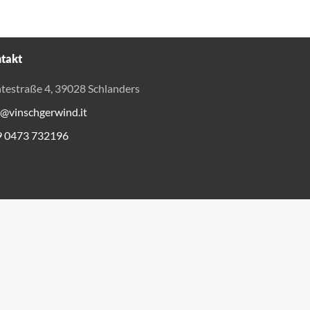
takt
testraße 4, 39028 Schlanders
o@vinschgerwind.it
9 0473 732196