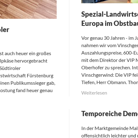
Spezial-Landwirtsc
Europa im Obstba
oler
Vor genau 30 Jahren - im J
nahmen wir vom Vinschger
Auszahlungspreise, 600-Eu
st auch heuer ein großes
mit dem Direktor der VIP
Alpkäse hervorgebracht
Oberhofer zu sprechen. In
Südtiroler
Vinschgerwind: Die VIP fe
rstwirtschaft Fürstenburg
Tiefen, Herr Obmann. Tho
einen Publikumssieger gab,
rkostung fand heuer genau
Weiterlesen
Temporeiche Demo
In der Marktgemeinde Mals
offensichtlich leichter un