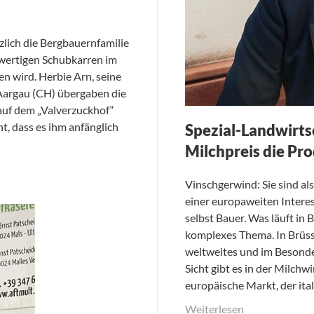
zlich die Bergbauernfamilie
hwertigen Schubkarren im
n wird. Herbie Arn, seine
Aargau (CH) übergaben die
auf dem „Valverzuckhof“
, dass es ihm anfänglich
Spezial-Landwirtsc
Milchpreis die Pr
Vinschgerwind: Sie sind al
einer europaweiten Intere
selbst Bauer. Was läuft in 
komplexes Thema. In Brüss
weltweites und im Besonde
Sicht gibt es in der Milch
europäische Markt, der ita
Weiterlesen