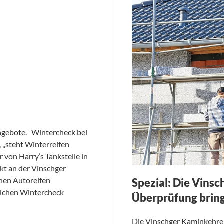
angebote. Wintercheck bei
, „steht Winterreifen
er von Harry’s Tankstelle in
rekt an der Vinschger
enen Autoreifen
Spezial: Die Vins
tlichen Wintercheck
Überprüfung brin
Die Vinschger Kaminkehre