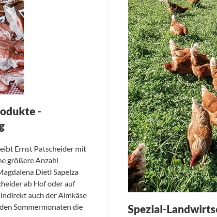
rodukte -
g
eibt Ernst Patscheider mit
eine größere Anzahl
agdalena Dietl Sapelza
heider ab Hof oder auf
 indirekt auch der Almkäse
in den Sommermonaten die
Spezial-Landwirt