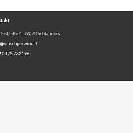
takt
testraße 4, 39028 Schlanders
o@vinschgerwind.it
9 0473 732196