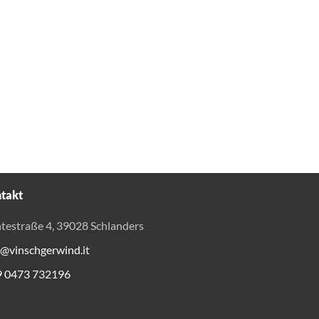
takt
testraße 4, 39028 Schlanders
o@vinschgerwind.it
9 0473 732196