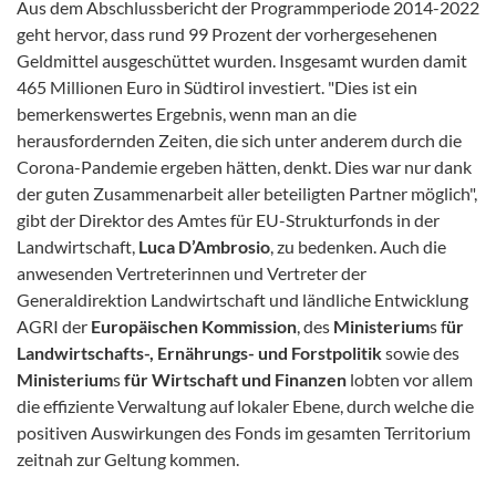
Aus dem Abschlussbericht der Programmperiode 2014-2022
geht hervor, dass rund 99 Prozent der vorhergesehenen
Geldmittel ausgeschüttet wurden. Insgesamt wurden damit
465 Millionen Euro in Südtirol investiert. "Dies ist ein
bemerkenswertes Ergebnis, wenn man an die
herausfordernden Zeiten, die sich unter anderem durch die
Corona-Pandemie ergeben hätten, denkt. Dies war nur dank
der guten Zusammenarbeit aller beteiligten Partner möglich",
gibt der Direktor des Amtes für EU-Strukturfonds in der
Landwirtschaft,
Luca D’Ambrosio
, zu bedenken. Auch die
anwesenden Vertreterinnen und Vertreter der
Generaldirektion Landwirtschaft und ländliche Entwicklung
AGRI der
Europäischen Kommission
, des
Ministerium
s f
ür
Landwirtschafts-, Ernährungs- und Forstpolitik
sowie des
Ministerium
s
für Wirtschaft und Finanzen
lobten vor allem
die effiziente Verwaltung auf lokaler Ebene, durch welche die
positiven Auswirkungen des Fonds im gesamten Territorium
zeitnah zur Geltung kommen.