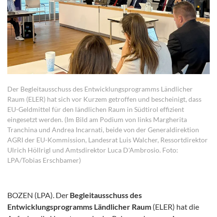
Der Begleitausschuss des Entwicklungsprogramms Ländlicher
Raum (ELER) hat sich vor Kurzem getroffen und bescheinigt, dass
EU-Geldmittel für den ländlichen Raum in Südtirol effizient
eingesetzt werden. (Im Bild am Podium von links Margherita
Tranchina und Andrea Incarnati, beide von der Generaldirektion
AGRI der EU-Kommission, Landesrat Luis Walcher, Ressortdirektor
Ulrich Höllrigl und Amtsdirektor Luca D'Ambrosio. Foto:
LPA/Tobias Erschbamer)
BOZEN (LPA). Der
Begleitausschuss des
Entwicklungsprogramms Ländlicher Raum
(ELER) hat die