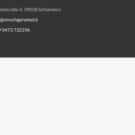
testraße 4, 39028 Schlanders
o@vinschgerwind.it
9 0473 732196