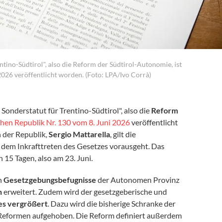
ino-Südtirol", also die Reform der Südtirol-Autonomie, ist
2026 veröffentlicht worden. (Foto: LPA/Ivo Corrà)
nderstatut für Trentino-Südtirol", also die
Reform
chen Republik Nr. 130 vom 8. Juni 2026
veröffentlicht
 der Republik,
Sergio Mattarella
, gilt die
er dem Inkrafttreten des Gesetzes vorausgeht. Das
 15 Tagen, also am 23. Juni.
n
Gesetzgebungsbefugnisse
der Autonomen Provinz
n
erweitert. Zudem wird der gesetzgeberische und
es vergrößert
. Dazu wird die bisherige Schranke der
Reformen aufgehoben. Die Reform definiert außerdem