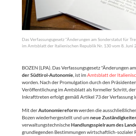
Das Verfassungsgesetz "Änderungen am Sonderstatut für Trent
im Amtsblatt der Italienischen Republik Nr. 130 vom 8. Juni 
BOZEN (LPA). Das Verfassungsgesetz "Änderungen am So
der Südtirol-Autonomie
, ist im
Amtsblatt der Italienis
worden. Nach der Promulgation durch den Präsidenten
Veröffentlichung im Amtsblatt als formeller Schritt, d
Inkrafttreten erfolgt gemäß Artikel 73 der Verfassung in
Mit der
Autonomiereform
werden die ausschließliche
Bozen wiederhergestellt und um
neue Zuständigkeite
verwaltungstechnische
Handlungsspielraum des Land
grundlegenden Bestimmungen wirtschaftlich-sozialer 